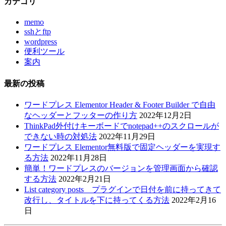
カテゴリ
memo
sshとftp
wordpress
便利ツール
案内
最新の投稿
ワードプレス Elementor Header & Footer Builder で自由
なヘッダーとフッターの作り方
2022年12月2日
ThinkPad外付けキーボードでnotepad++のスクロールが
できない時の対処法
2022年11月29日
ワードプレス Elementor無料版で固定ヘッダーを実現す
る方法
2022年11月28日
簡単！ワードプレスのバージョンを管理画面から確認
する方法
2022年2月21日
List category posts プラグインで日付を前に持ってきて
改行し、タイトルを下に持ってくる方法
2022年2月16
日