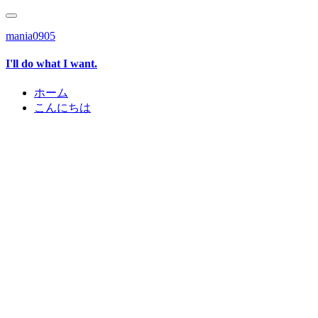
mania0905
I'll do what I want.
ホーム
こんにちは